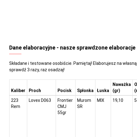
Dane elaboracyjne - nasze sprawdzone elaboracje
Składane i testowane osobiście. Pamiętaj! Elaborujesz na własną
sprawdź 3 razy, raz osadzaj!
Naważka
O
Kaliber
Proch
Pocisk
Spłonka
Łuska
(gr)
(
223
Lovex D063
Frontier
Murom
MIX
19,10
5
Rem
CMJ
SR
55gr