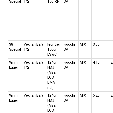
Special
1/2
150-RN
SP
38
Vectan Ba 9
Frontier
Fiocchi
MIX
3,50
Special
1/2
150gr
SP
LSWC
9mm
Vectan Ba 9
124gr
Fiocchi
MIX
4,10
2
Luger
1/2
FMJ
SP
(Alsa,
LOS,
DMA
itd.)
9mm
Vectan Ba 9
124gr
Fiocchi
MIX
5,20
2
Luger
FMJ
SP
(Alsa,
LOS,