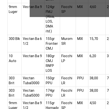
9mm
Vectan Ba 9
124gr
Fiocchi
MIX
4,60
2
Luger
FMJ
SP
(Alsa,
LOS,
DMA
itd.)
300 Blk
Vectan Ba 6
155gr
Murom
MIX
15,70
2
1/2
Frontier
SR
CMJ
10
Vectan Ba 9
180gr
Fiocchi
MIX
6,20
3
Auto
CMJ
LP
RNFP
LOS
303
Vectan
150gr
Fiocchi
PPU
38,00
7
Brit
Tubal3000
PPU
LR
303
Vectan
174gr
Fiocchi
PPU
38,00
7
Brit
Tubal5000
PPU
LR
9mm
Vectan Ba 9
115gr
Fiocchi
MIX
4,50
2
Luger
1/2
Hornady
SP