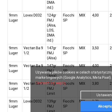
DMA
itd.)
9mm
Lovex D032
124gr
Fiocchi
MIX
4,00
2
Luger
FMJ
SP
(Alsa,
LOS,
DMA
itd.)
9mm
Vectan Ba 9
147gr
Fiocchi
MIX
3,50
2
Luger
1/2
FMJ
SP
(Alsa)
9mm
Vectan Ba 9
147gr
Fiocchi
MIX
4,00
2
Luger
FMJ
SP
Używamy plików cookies w celach statystyczny
(Alsa)
marketingowych (Google Analytics, Meta Pixel).
Dowiedz się więcej
.
9mm
Vectan Ba 9
139gr
Fiocchi
MIX
3,80
2
Luger
1/2
FMJ
SP
Limit
Ustawien
9mm
Lovex D032
139gr
Fiocchi
MIX
3,70
2
Luger
FMJ
SP
Akceptu
Limit