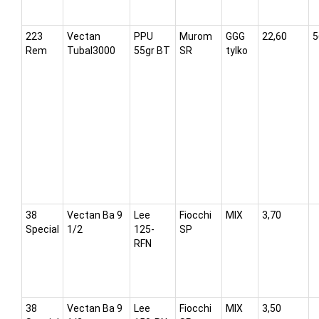
223
Vectan
PPU
Murom
GGG
22,60
5
Rem
Tubal3000
55gr BT
SR
tylko
38
Vectan Ba 9
Lee
Fiocchi
MIX
3,70
Special
1/2
125-
SP
RFN
38
Vectan Ba 9
Lee
Fiocchi
MIX
3,50