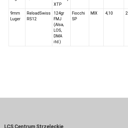
XTP
9mm
ReloadSwiss
124gr
Fiocchi
MIX
4,10
2
Luger
RS12
FMJ
SP
(Alsa,
LOS,
DMA
itd.)
LCS Centrum Strzeleckie