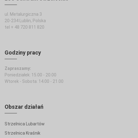
ul. Metalurgiczna 3
20-234 Lublin, Polska
tel + 48 720 811 820
Godziny pracy
Zapraszamy:
Poniedziałek: 15.00 - 20.00
Wtorek - Sobota: 14.00 - 21.00
Obszar działań
Strzelnica Lubartów
Strzelnica Kraśnik