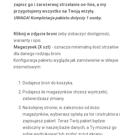
zapisz go i zarezerwuj strzelanie on-line, a my
przygotujemy wszystko na Twoją wizytę.
UWAGA! Kompletacja pakietu dotyczy 1 osoby.
Kliknij w zdjęcie broni
żeby zobaczyć dostępność,
warianty i opis.
Magazynek (X szt)
- oznacza minimalną ilość strzałów
dla danego rodzaju broni.
Konfiguracja pakietu wygląda jak zamówienie w sklepie
internetowym:
Dodajesz broń do koszyka.
Podajesz ile magazynków chcesz wystrzelić,
zatwierdzasz zmiany.
Na kolejnej stronie, w zależności od ilości
magazynków, wybierasz opłatę za tor i instruktora i
zapisujesz pakiet. Teraz Twój pakiet będzie
widoczny w naszej bazie danych, a Ty możesz go
sobie wydrukować lub zrobić zrzut ekranu