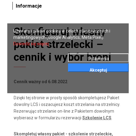
Informacje
Skonfiguruj własny
Używamy plików cookies w celach statystycznych i
marketingowych (Google Analytics, Meta Pixel).
pakiet strzelecki –
Dowiedz się więcej
.
cennik i wybór broni
Ustawienia
Akceptuj
Cennik ważny od 6.08.2022
Dzięki tej stronie w prosty sposób skompletujesz Pakiet
dowolny LCS i oszacujesz koszt strzelania na strzelnicy.
Rezerwując strzelanie on-line z Pakietem dowolnym
wybierasz w formularzu rezerwacji
Szkolenie LCS
.
Skompletuj własny pakiet - szkolenie strzeleckie,